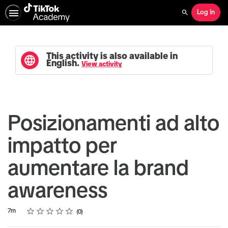
Log In
Search
This activity is also available in
English.
View activity
Posizionamenti ad alto
impatto per
aumentare la brand
awareness
Rating
1 star
2 stars
3 stars
4 stars
5 stars
Duration
Average rating: 0
No reviews
7m
0