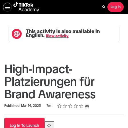
Log In
Search
This activity is also available in
English.
View activity
High-Impact-
Platzierungen für
Brand Awareness
Rating
1 star
2 stars
3 stars
4 stars
5 stars
Duration
Average rating: 0
No reviews
Published: Mar 14, 2025
7m
0
Log In To Launch