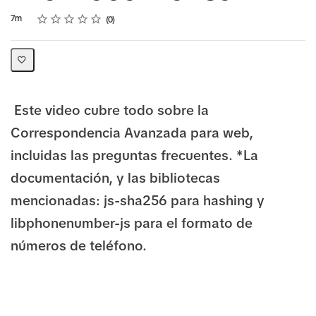
Rating
1 star
2 stars
3 stars
4 stars
5 stars
Duration
Average rating: 0
No reviews
7m
0
Este video cubre todo sobre la
Correspondencia Avanzada para web,
incluidas las preguntas frecuentes. *La
documentación, y las bibliotecas
mencionadas: js-sha256 para hashing y
libphonenumber-js para el formato de
números de teléfono.