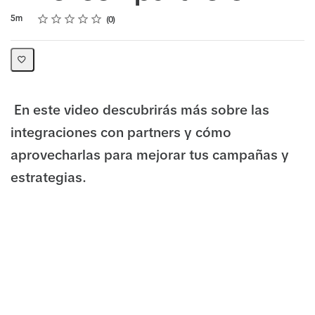
Rating
1 star
2 stars
3 stars
4 stars
5 stars
Duration
Average rating: 0
No reviews
5m
0
En este video descubrirás más sobre las
integraciones con partners y cómo
aprovecharlas para mejorar tus campañas y
estrategias.