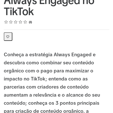
Always Engaged no
TikTok
Rating
1 star
2 stars
3 stars
4 stars
5 stars
Average rating: 5.0
8 reviews
8
Conheça a estratégia Always Engaged e
descubra como combinar seu conteúdo
orgânico com o pago para maximizar o
impacto no TikTok; entenda como as
parcerias com criadores de conteúdo
aumentam a relevância e o alcance do seu
conteúdo; conheça os 3 pontos principais
para criação de conteúdo orgânico, a