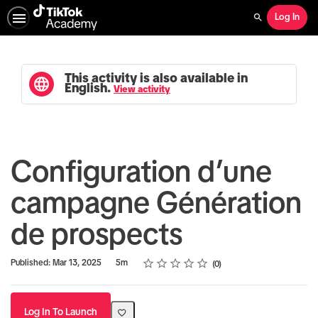
Log In
Search
This activity is also available in
English.
View activity
Configuration d’une
campagne Génération
de prospects
Rating
1 star
2 stars
3 stars
4 stars
5 stars
Duration
Average rating: 0
No reviews
Published: Mar 13, 2025
5m
0
Log In To Launch