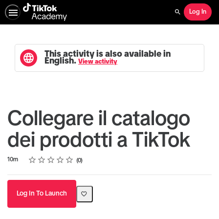
Log In
Search
This activity is also available in
English.
View activity
Collegare il catalogo
dei prodotti a TikTok
Rating
1 star
2 stars
3 stars
4 stars
5 stars
Duration
Average rating: 0
No reviews
10m
0
Log In To Launch