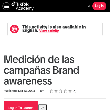
Log In
Search
This activity is also available in
English.
View activity
Medición de las
campañas Brand
awareness
Rating
1 star
2 stars
3 stars
4 stars
5 stars
Duration
Average rating: 5.0
1 review
Published: Mar 13, 2025
8m
1
Log In To Launch