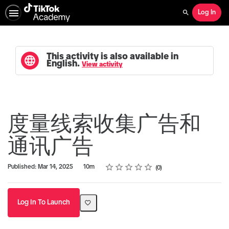
Log In
Search
This activity is also available in
English.
View activity
度量线索收集广告和
通讯广告
Rating
1 star
2 stars
3 stars
4 stars
5 stars
Duration
Average rating: 0
No reviews
Published: Mar 14, 2025
10m
0
Log In To Launch