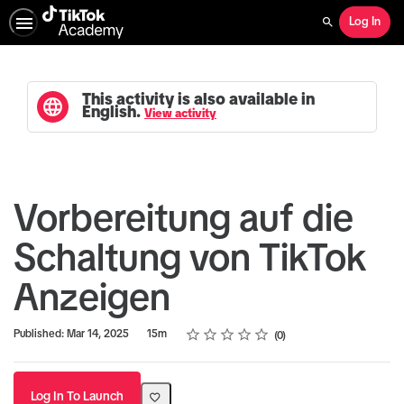
Log In
Search
This activity is also available in
English.
View activity
Vorbereitung auf die
Schaltung von TikTok
Anzeigen
Rating
1 star
2 stars
3 stars
4 stars
5 stars
Duration
Average rating: 0
No reviews
Published: Mar 14, 2025
15m
0
Log In To Launch