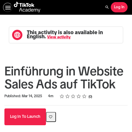
Log In
Search
This activity is also available in
English.
View activity
Einführung in Website
Sales Ads auf TikTok
Rating
1 star
2 stars
3 stars
4 stars
5 stars
Duration
Average rating: 0
No reviews
Published: Mar 14, 2025
4m
0
Log In To Launch