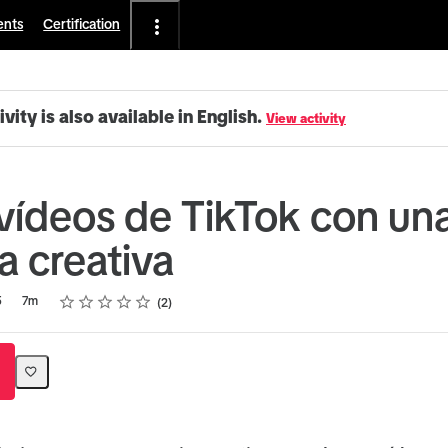
ents
Certification
ivity is also available in English.
View activity
vídeos de TikTok con un
a creativa
Rating
1 star
2 stars
3 stars
4 stars
5 stars
5
7m
2