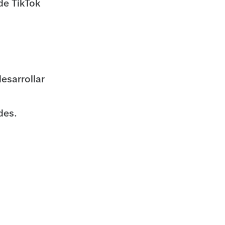
de TikTok
esarrollar
des.