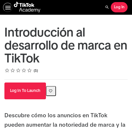
Log In
Search
Introducción al
desarrollo de marca en
TikTok
Rating
1 star
2 stars
3 stars
4 stars
5 stars
Average rating: 5.0
5 reviews
5
Log In To Launch
Descubre cómo los anuncios en TikTok
pueden aumentar la notoriedad de marca y la