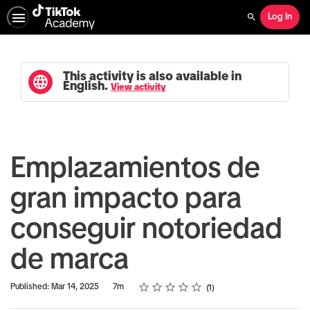
Log In
Search
This activity is also available in
English.
View activity
Emplazamientos de
gran impacto para
conseguir notoriedad
de marca
Rating
1 star
2 stars
3 stars
4 stars
5 stars
Duration
Average rating: 5.0
1 review
Published: Mar 14, 2025
7m
1