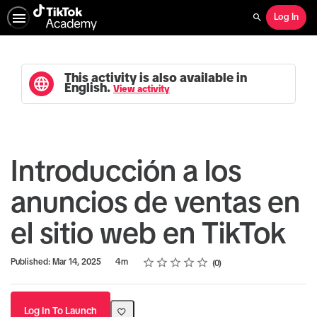
Log In
Search
This activity is also available in
English.
View activity
Introducción a los
anuncios de ventas en
el sitio web en TikTok
Rating
1 star
2 stars
3 stars
4 stars
5 stars
Duration
Average rating: 0
No reviews
Published: Mar 14, 2025
4m
0
Log In To Launch