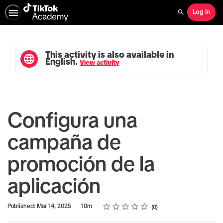
Log In
Search
This activity is also available in
English.
View activity
Configura una
campaña de
promoción de la
aplicación
Rating
1 star
2 stars
3 stars
4 stars
5 stars
Duration
Average rating: 0
No reviews
Published: Mar 14, 2025
10m
0