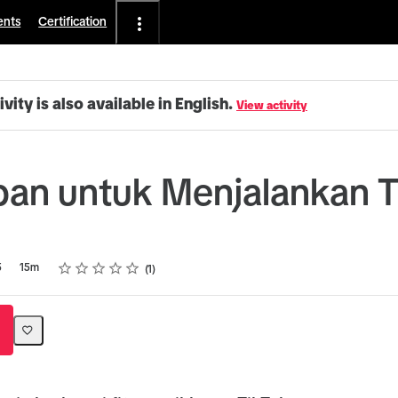
ents
Certification
ivity is also available in English.
View activity
pan untuk Menjalankan T
Rating
1 star
2 stars
3 stars
4 stars
5 stars
5
15m
1