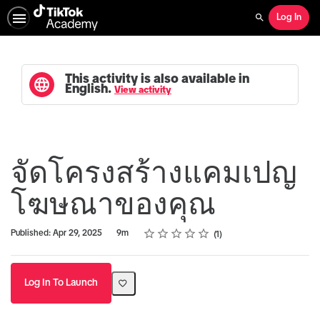
Log In
Search
This activity is also available in
English.
View activity
จัดโครงสร้างแคมเปญ
โฆษณาของคุณ
Rating
1 star
2 stars
3 stars
4 stars
5 stars
Duration
Average rating: 5.0
1 review
Published: Apr 29, 2025
9m
1
Log In To Launch