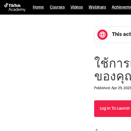
Home
Courses
Videos
Webinars
Achievem
This act
ใช้การ
ของคุ
Duration
Average rating: 0
No reviews
Published: Apr 29, 202
Log In To Launch