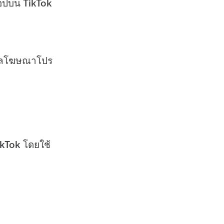
แอปบน TikTok
ดผลโฆษณาโปร
ikTok โดยใช้