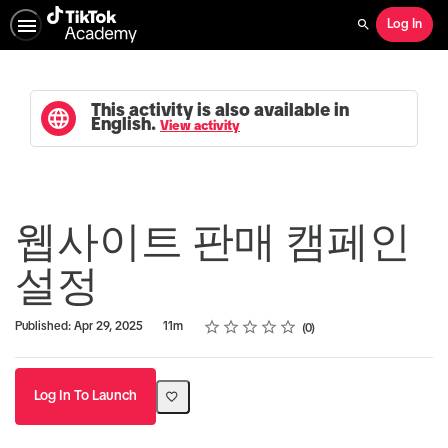
Log In
Search
This activity is also available in
English.
View activity
웹사이트 판매 캠페인
설정
Rating
1 star
2 stars
3 stars
4 stars
5 stars
Duration
Average rating: 0
No reviews
Published: Apr 29, 2025
11m
0
Log In To Launch