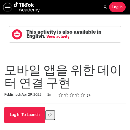
Log In
Search
This activity is also available in
English.
View activity
모바일 앱을 위한 데이
터 연결 구현
Rating
1 star
2 stars
3 stars
4 stars
5 stars
Duration
Average rating: 0
No reviews
Published: Apr 29, 2025
5m
0
Log In To Launch