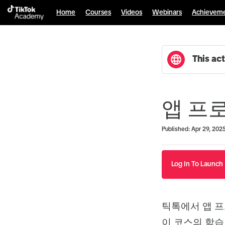
Home
Courses
Videos
Webinars
Achievem
This act
앱 프
Duration
Average rating: 0
No reviews
Published: Apr 29, 202
Log In To Launch
틱톡에서 앱 
이 코스의 학습