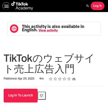
Log In
Search
This activity is also available in
English.
View activity
TikTokのウェブサイ
ト売上広告入門
Rating
1 star
2 stars
3 stars
4 stars
5 stars
Duration
Average rating: 0
No reviews
Published: Apr 29, 2025
4m
0
Log In To Launch