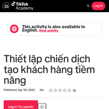
Log In
Search
This activity is also available in
English.
View activity
Thiết lập chiến dịch
tạo khách hàng tiềm
năng
Rating
1 star
2 stars
3 stars
4 stars
5 stars
Duration
Average rating: 0
No reviews
Published: Apr 29, 2025
5m
0
Log In To Launch