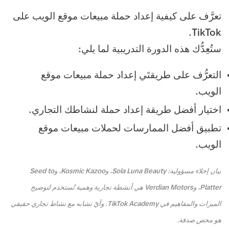
تعرَّف على كيفية إعداد حملة مبيعات موقع الويب على
TikTok.
ستُعِدُّك هذه الدورة التدريبية لما يلي:
التعرُّف على طريقتَي إعداد حملة مبيعات موقع
الويب.
اختيار أفضل طريقة إعداد حملة لنشاطك التجاري.
تطبيق أفضل الممارسات لحملات مبيعات موقع
الويب.
بيان إخلاء مسؤولية: Sola Luna Beauty، وKosmic Kazoo، وSeed to
Platter، وVerdian Motors هي أنشطة تجارية وهمية تُستخدم لتوضيح
الميزات والمفاهيم في TikTok Academy. وأيّ تشابه مع نشاط تجاري حقيقي
هو محض صدفة.