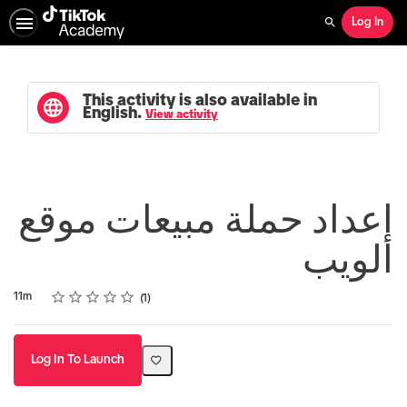
Log In
Search
This activity is also available in
English.
View activity
إعداد حملة مبيعات موقع
الويب
Rating
1 star
2 stars
3 stars
4 stars
5 stars
Duration
Average rating: 5.0
1 review
11m
1
Log In To Launch