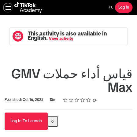
Log In
Search
This activity is also available in
English.
View activity
قياس أداء حملات GMV
Max
Rating
1 star
2 stars
3 stars
4 stars
5 stars
Duration
Average rating: 0
No reviews
Published: Oct 16, 2025
15m
0
Log In To Launch