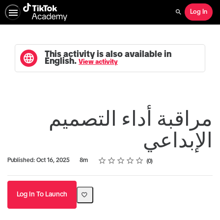
Log In
Search
This activity is also available in
English.
View activity
مراقبة أداء التصميم
الإبداعي
Rating
1 star
2 stars
3 stars
4 stars
5 stars
Duration
Average rating: 0
No reviews
Published: Oct 16, 2025
8m
0
Log In To Launch