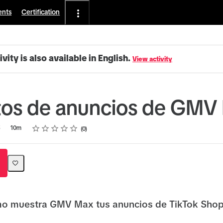
ents
Certification
ivity is also available in English.
View activity
tos de anuncios de GMV
Rating
1 star
2 stars
3 stars
4 stars
5 stars
5
10m
0
o muestra GMV Max tus anuncios de TikTok Shop 