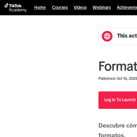
Home
Courses
Videos
Webinars
Achievem
This act
Forma
Duration
Average rating: 0
No reviews
Published: Oct 16, 202
Log In To Launch
Descubre cóm
formatos.