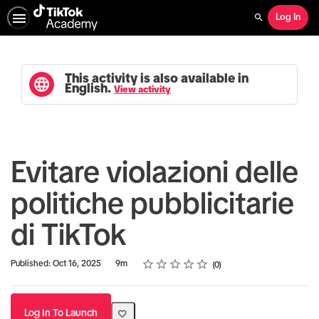
Log In
Search
This activity is also available in
English.
View activity
Evitare violazioni delle
politiche pubblicitarie
di TikTok
Rating
1 star
2 stars
3 stars
4 stars
5 stars
Duration
Average rating: 0
No reviews
Published: Oct 16, 2025
9m
0
Log In To Launch