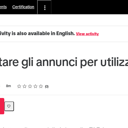
ents
Certification
ivity is also available in English.
View activity
are gli annunci per utilizz
Rating
1 star
2 stars
3 stars
4 stars
5 stars
5
8m
0