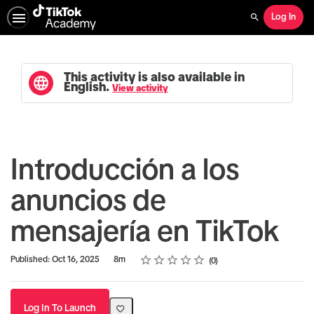
Log In
Search
This activity is also available in
English.
View activity
Introducción a los
anuncios de
mensajería en TikTok
Rating
1 star
2 stars
3 stars
4 stars
5 stars
Duration
Average rating: 0
No reviews
Published: Oct 16, 2025
8m
0
Log In To Launch