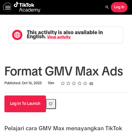
Log In
Search
This activity is also available in
English.
View activity
Format GMV Max Ads
Rating
1 star
2 stars
3 stars
4 stars
5 stars
Duration
Average rating: 0
No reviews
Published: Oct 16, 2025
10m
0
Log In To Launch
Pelajari cara GMV Max menayangkan TikTok