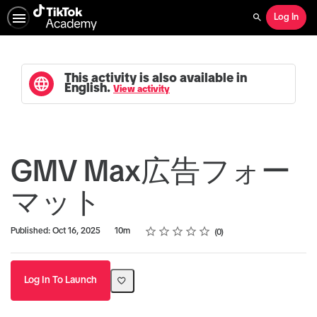
Log In
Search
This activity is also available in
English.
View activity
GMV Max広告フォー
マット
Rating
1 star
2 stars
3 stars
4 stars
5 stars
Duration
Average rating: 0
No reviews
Published: Oct 16, 2025
10m
0
Log In To Launch