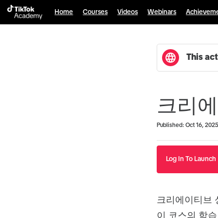
Home
Courses
Videos
Webinars
Achievem
This act
크리에
Duration
Average rating: 0
No reviews
Published: Oct 16, 202
Log In To Launch
크리에이티브 
이 코스의 학습