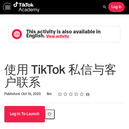
Log In
Search
This activity is also available in
English.
View activity
使用 TikTok 私信与客
户联系
Rating
1 star
2 stars
3 stars
4 stars
5 stars
Duration
Average rating: 0
No reviews
Published: Oct 16, 2025
8m
0
Log In To Launch