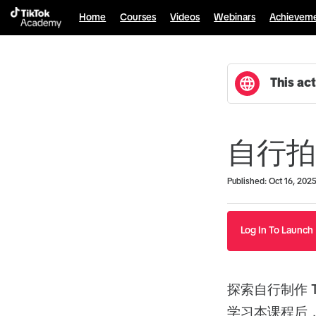
Home
Courses
Videos
Webinars
Achievem
This act
自行拍摄
Duration
Average rating: 0
No reviews
Published: Oct 16, 202
Log In To Launch
探索自行制作 T
学习本课程后