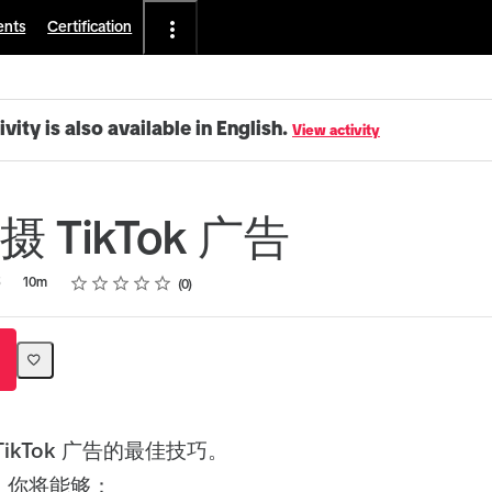
ents
Certification
ivity is also available in English.
View activity
 TikTok 广告
Rating
1 star
2 stars
3 stars
4 stars
5 stars
5
10m
0
ikTok 广告的最佳技巧。
，你将能够：