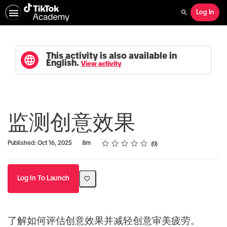
Log In
Search
This activity is also available in
English.
View activity
监测创意效果
Rating
1 star
2 stars
3 stars
4 stars
5 stars
Duration
Average rating: 0
No reviews
Published: Oct 16, 2025
8m
0
Log In To Launch
了解如何评估创意效果并减轻创意审美疲劳。