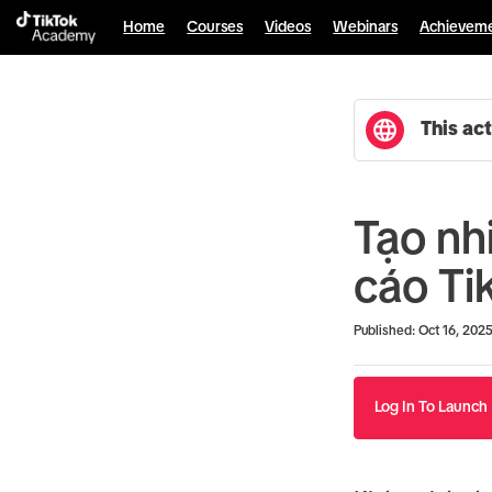
Home
Courses
Videos
Webinars
Achievem
This act
Tạo nh
cáo Ti
Duration
Average rating: 0
No reviews
Published: Oct 16, 202
Log In To Launch