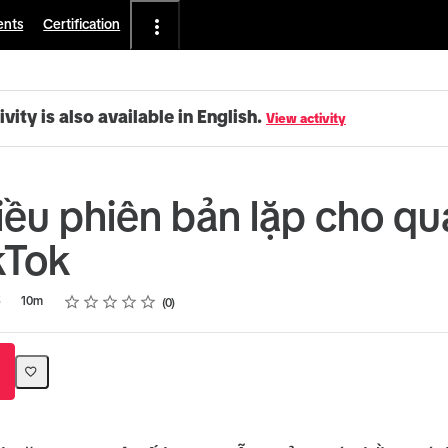
ents
Certification
ivity is also available in English.
View activity
iều phiên bản lặp cho q
kTok
Rating
1 star
2 stars
3 stars
4 stars
5 stars
5
10m
0