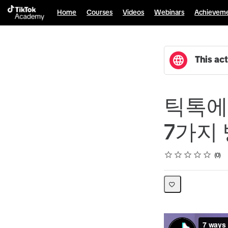
Home
Courses
Videos
Webinars
Achievem
This act
틱톡에
7가지
Rating
1 star
2 stars
3 stars
4 stars
5 stars
Average rating: 0
No reviews
0