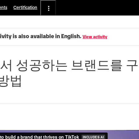
ents
Certification
ivity is also available in English.
View activity
서 성공하는 브랜드를 
 방법