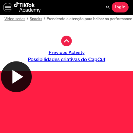
Log In
Search
Video series
Snacks
Prendendo a atenção para brilhar na performance
Path
Outline
Previous Activity
Possibilidades criativas do CapCut