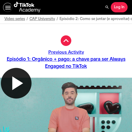
Log In
Search
Video series
CAP University
Episódio 2: Como se juntar (e aproveitar
Path
Outline
Previous Activity
Episódio 1: Orgânico + pago: a chave para ser Always
Engaged no TikTok