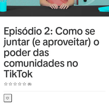
Episódio 2: Como se
juntar (e aproveitar) o
poder das
comunidades no
TikTok
Rating
1 star
2 stars
3 stars
4 stars
5 stars
Average rating: 5.0
5 reviews
5