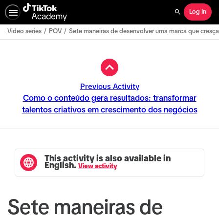
Log In
Search
Video series
POV
Sete maneiras de desenvolver uma marca que cresça
Path
Outline
Previous Activity
Como o conteúdo gera resultados: transformar
talentos criativos em crescimento dos negócios
This activity is also available in
English.
View activity
Sete maneiras de