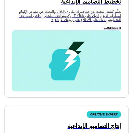
تخطيط التصاميم الإبداعية
تعلّم كيفية البحث عن جماهيرك على TikTok، والبحث عن مصادر الإلهام
لمقاطع الفيديو لديك على TikTok، وكيفية إعداد ملخص إبداعي لمساعدة
المُتعاونين معك على الاطلاع على رؤيتك الإبداعية.
إنتاج التصاميم الإبداعية