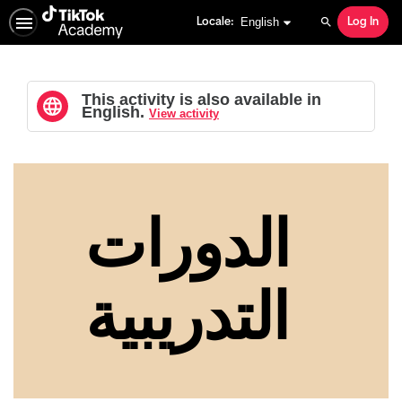
English selected
English
Locale:
Log In
Search
This activity is also available in
English.
View activity
الدورات
التدريبية