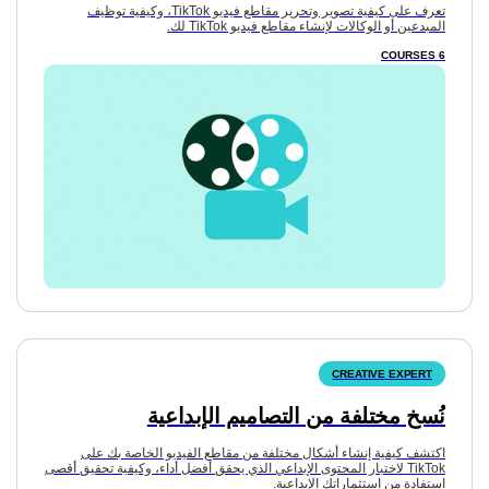
تعرف على كيفية تصوير وتحرير مقاطع فيديو TikTok، وكيفية توظيف
المبدعين أو الوكالات لإنشاء مقاطع فيديو TikTok لك.
نُسخ مختلفة من التصاميم الإبداعية
اكتشف كيفية إنشاء أشكال مختلفة من مقاطع الفيديو الخاصة بك على
TikTok لاختبار المحتوى الإبداعي الذي يحقق أفضل أداء، وكيفية تحقيق أقصى
استفادة من استثماراتك الإبداعية.