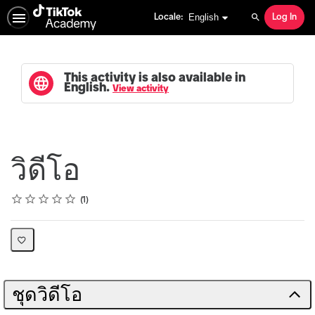
English selected
English
Locale:
Log In
Search
This activity is also available in
English.
View activity
วิดีโอ
Rating
1 star
2 stars
3 stars
4 stars
5 stars
Average rating: 5.0
1 review
1
ชุดวิดีโอ