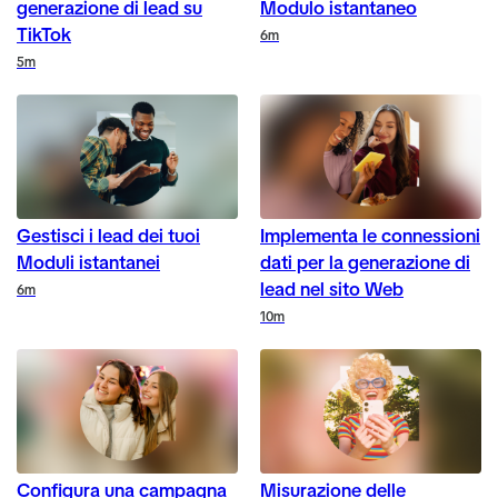
generazione di lead su
Modulo istantaneo
TikTok
Duration
6m
Duration
5m
Gestisci i lead dei tuoi
Implementa le connessioni
Moduli istantanei
dati per la generazione di
lead nel sito Web
Duration
6m
Duration
10m
Configura una campagna
Misurazione delle