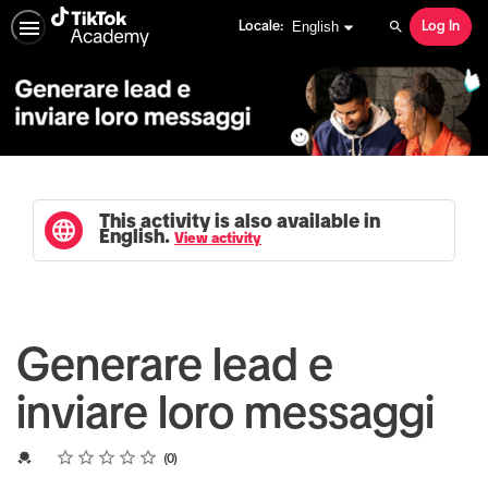
English selected
English
Locale:
Log In
Search
This activity is also available in
English.
View activity
Generare lead e
inviare loro messaggi
Rating
1 star
2 stars
3 stars
4 stars
5 stars
Average rating: 0
No reviews
Credential For Completion
0