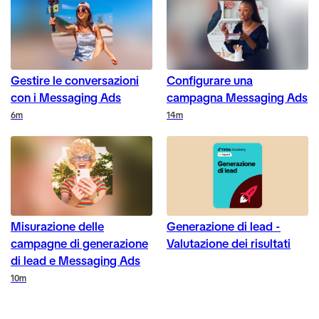
Gestire le conversazioni
Configurare una
con i Messaging Ads
campagna Messaging Ads
Duration
Duration
6m
14m
Misurazione delle
Generazione di lead -
campagne di generazione
Valutazione dei risultati
di lead e Messaging Ads
Duration
10m