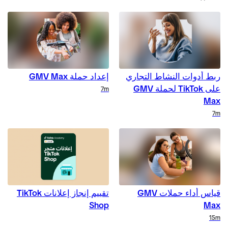
ربط أدوات النشاط التجاري
إعداد حملة GMV Max
على TikTok لحملة GMV
7m
Max
7m
قياس أداء حملات GMV
تقييم إنجاز إعلانات TikTok
Shop
Max
15m