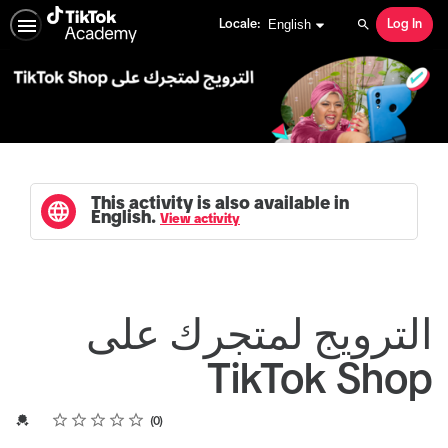
English selected
English
Locale:
Log In
Search
This activity is also available in
English.
View activity
الترويج لمتجرك على
TikTok Shop
Rating
1 star
2 stars
3 stars
4 stars
5 stars
Average rating: 0
No reviews
Credential For Completion
0