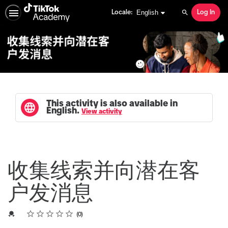
English selected
English
Locale:
Log In
Search
This activity is also available in
English.
View activity
收集线索并向潜在客
户发消息
Rating
1 star
2 stars
3 stars
4 stars
5 stars
Average rating: 0
No reviews
Credential For Completion
0