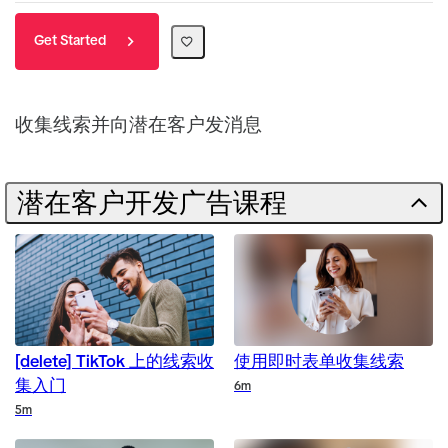
Get Started
收集线索并向潜在客户发消息
潜在客户开发广告课程
[delete] TikTok 上的线索收
使用即时表单收集线索
集入门
Duration
6m
Duration
5m