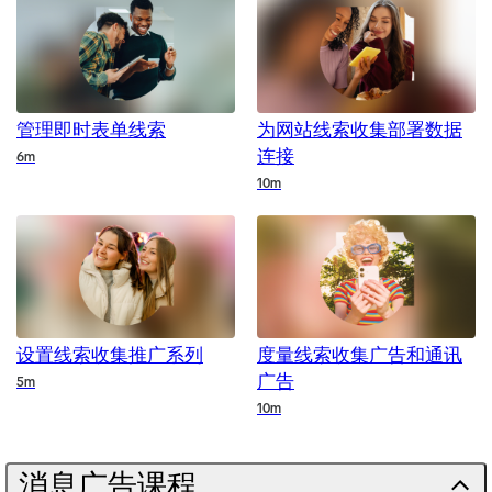
管理即时表单线索
为网站线索收集部署数据
连接
Duration
6m
Duration
10m
设置线索收集推广系列
度量线索收集广告和通讯
广告
Duration
5m
Duration
10m
消息广告课程