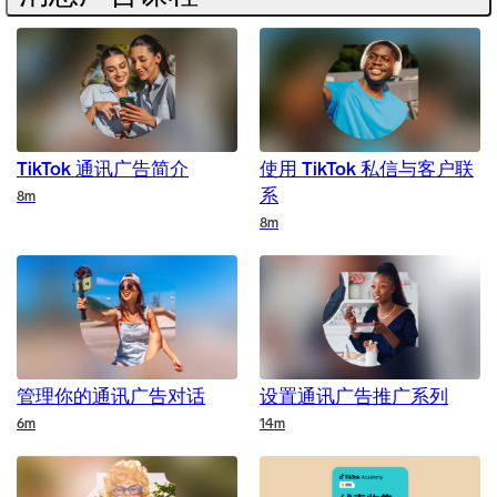
TikTok 通讯广告简介
使用 TikTok 私信与客户联
系
Duration
8m
Duration
8m
管理你的通讯广告对话
设置通讯广告推广系列
Duration
Duration
6m
14m