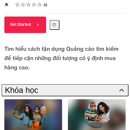
Rating
1 star
2 stars
3 stars
4 stars
5 stars
Average rating: 0
No reviews
Credential For Completion
0
Get Started
Tìm hiểu cách tận dụng Quảng cáo tìm kiếm
để tiếp cận những đối tượng có ý định mua
hàng cao.
Khóa học