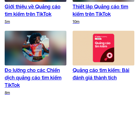
Giới thiệu về Quảng cáo
Thiết lập Quảng cáo tìm
tìm kiếm trên TikTok
kiếm trên TikTok
Duration
Duration
5m
10m
Đo lường cho các Chiến
Quảng cáo tìm kiếm: Bài
dịch quảng cáo tìm kiếm
đánh giá thành tích
TikTok
Duration
8m