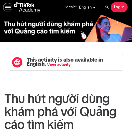
English selected
English
Locale:
Log In
Search
This activity is also available in
English.
View activity
Thu hút người dùng
khám phá với Quảng
cáo tìm kiếm