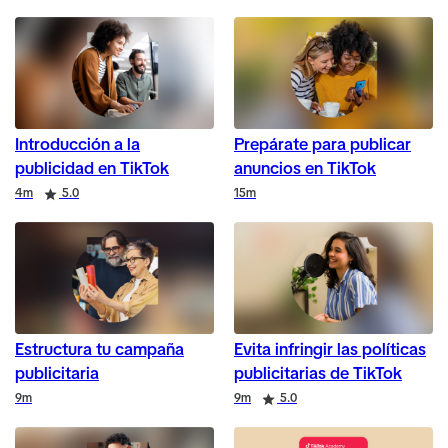
Introducción a la
Prepárate para publicar
publicidad en TikTok
anuncios en TikTok
Duration
Rating
Duration
4m
5.0
15m
Estructura tu campaña
Evita infringir las políticas
publicitaria
publicitarias de TikTok
Duration
Duration
Rating
9m
9m
5.0