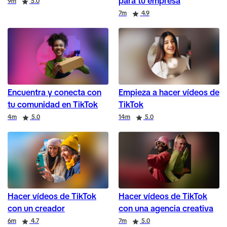
para tu empresa
Duration
Rating
9m
5.0
Duration
Rating
7m
4.9
Encuentra y conecta con
Empieza a hacer vídeos de
tu comunidad en TikTok
TikTok
Duration
Rating
Duration
Rating
4m
5.0
14m
5.0
Hacer vídeos de TikTok
Hacer vídeos de TikTok
con un creador
con una agencia creativa
Duration
Rating
Duration
Rating
6m
4.7
7m
5.0