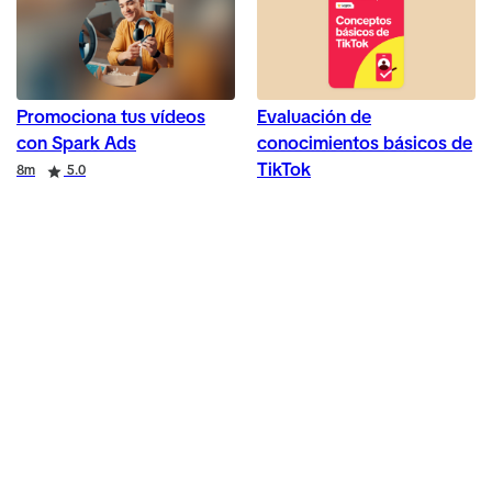
Promociona tus vídeos
Evaluación de
con Spark Ads
conocimientos básicos de
TikTok
Duration
Rating
8m
5.0