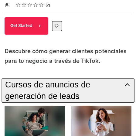
Rating
1 star
2 stars
3 stars
4 stars
5 stars
Average rating: 5.0
2 reviews
Credential For Completion
2
Get Started
Descubre cómo generar clientes potenciales
para tu negocio a través de TikTok.
Cursos de anuncios de
generación de leads