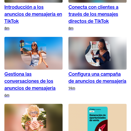
Introducción a los
Conecta con clientes a
anuncios de mensajería en
través de los mensajes
TikTok
directos de TikTok
Duration
Duration
8m
8m
Gestiona las
Configura una campaña
conversaciones de los
de anuncios de mensajería
anuncios de mensajería
Duration
14m
Duration
6m