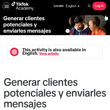
English selected
English
Locale:
Log In
Search
This activity is also available in
English.
View activity
Generar clientes
potenciales y enviarles
mensajes