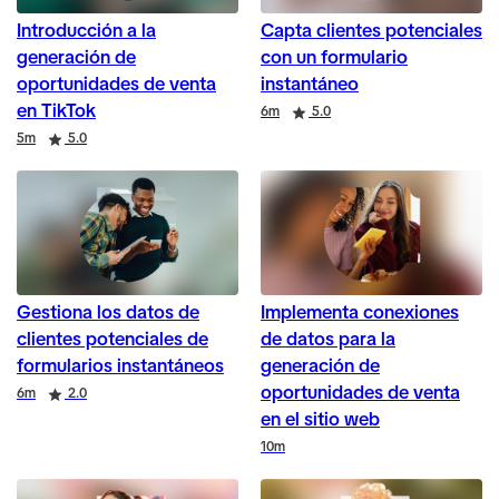
Introducción a la
Capta clientes potenciales
generación de
con un formulario
oportunidades de venta
instantáneo
en TikTok
Duration
Rating
6m
5.0
Duration
Rating
5m
5.0
Gestiona los datos de
Implementa conexiones
clientes potenciales de
de datos para la
formularios instantáneos
generación de
oportunidades de venta
Duration
Rating
6m
2.0
en el sitio web
Duration
10m