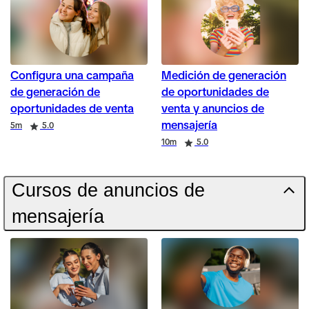
Configura una campaña
Medición de generación
de generación de
de oportunidades de
oportunidades de venta
venta y anuncios de
mensajería
Duration
Rating
5m
5.0
Duration
Rating
10m
5.0
Cursos de anuncios de
mensajería